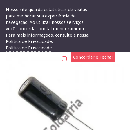
Nosso site guarda estatísticas de visitas
para melhorar sua experiência de
navegação. Ao utilizar nossos serviços,
Capacitor Eletrolítico 100uF X 16V
você concorda com tal monitoramento.
Para mais informações, consulte a nossa
CAPACITOR ELETROLÍTICO 100UF X 16V
Política de Privacidade.
Política de Privacidade
Concordar e Fechar