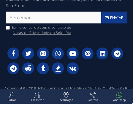
Seu Email!
ENVIAR
Eu li e concordo com o contrato de
Notas de Privacidade do Soldafria
Copyright © 2019, Ichip Tecnologia Ltda ME - CNPJ 10.321.542/0001-10
Entrar
Cadastrar
Localização
Contato
Whatsapp