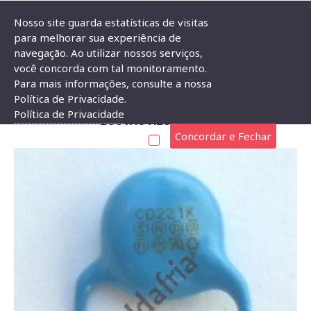
Nosso site guarda estatísticas de visitas
para melhorar sua experiência de
navegação. Ao utilizar nossos serviços,
Capacitor Disco Cerâmico X1Y1 220pF X 250VAC Azul (221)
você concorda com tal monitoramento.
Para mais informações, consulte a nossa
CAPACITOR DISCO CERÂMICO X1Y1 220PF X
Política de Privacidade.
Política de Privacidade
250VAC AZUL (221)
Concordar e Fechar