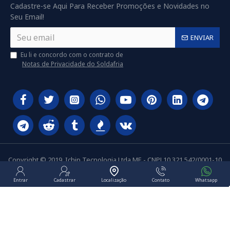
Cadastre-se Aqui Para Receber Promoções e Novidades no
Seu Email!
ENVIAR
Eu li e concordo com o contrato de
Notas de Privacidade do Soldafria
Copyright © 2019, Ichip Tecnologia Ltda ME - CNPJ 10.321.542/0001-10
Entrar
Cadastrar
Localização
Contato
Whatsapp