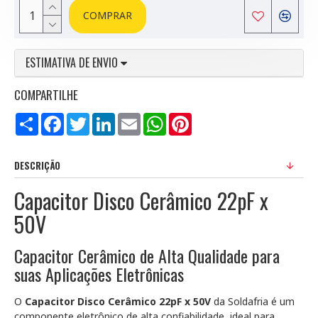
COMPRAR
ESTIMATIVA DE ENVIO
COMPARTILHE
Compartilhar
Facebook
Twitter
LinkedIn
Email
WhatsApp
Pinterest
DESCRIÇÃO
Capacitor Disco Cerâmico 22pF x
50V
Capacitor Cerâmico de Alta Qualidade para
suas Aplicações Eletrônicas
O
Capacitor Disco Cerâmico 22pF x 50V
da Soldafria é um
componente eletrônico de alta confiabilidade, ideal para