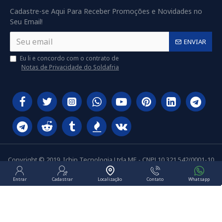
Cadastre-se Aqui Para Receber Promoções e Novidades no
Seu Email!
ENVIAR
Eu li e concordo com o contrato de
Notas de Privacidade do Soldafria
Copyright © 2019, Ichip Tecnologia Ltda ME - CNPJ 10.321.542/0001-10
Entrar
Cadastrar
Localização
Contato
Whatsapp