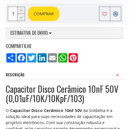
COMPRAR
ESTIMATIVA DE ENVIO
COMPARTILHE
Compartilhar
Facebook
Twitter
LinkedIn
Email
WhatsApp
Pinterest
DESCRIÇÃO
Capacitor Disco Cerâmico 10nF 50V
(0,01uF/10K/10KpF/103)
O
Capacitor Disco Cerâmico 10nF 50V
da Soldafria é a
solução ideal para suas necessidades de capacitação em
projetos eletrônicos. Com sua construção robusta e
confiável, este capacitor garante desempenho excepcional e