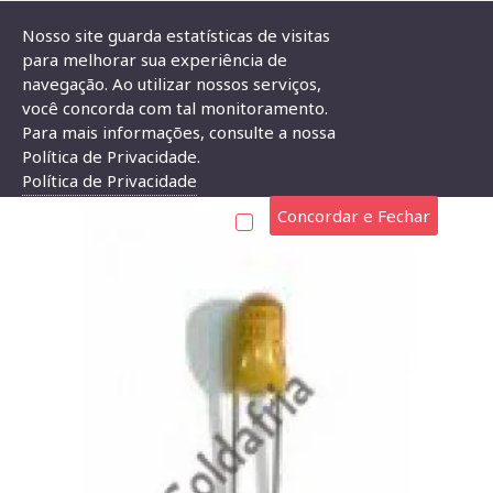
Nosso site guarda estatísticas de visitas
para melhorar sua experiência de
navegação. Ao utilizar nossos serviços,
Capacitor De Tantalo 100uF X 16V (107)
você concorda com tal monitoramento.
Para mais informações, consulte a nossa
CAPACITOR DE TANTALO 100UF X 16V (107)
Política de Privacidade.
Política de Privacidade
Concordar e Fechar