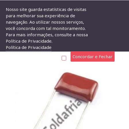
Nosso site guarda estatísticas de visitas
para melhorar sua experiência de
navegação. Ao utilizar nossos serviços,
Capacitor De Poliester 68nF X 250V
você concorda com tal monitoramento.
Para mais informações, consulte a nossa
CAPACITOR DE POLIESTER 68NF X 250V
Política de Privacidade.
Política de Privacidade
Concordar e Fechar