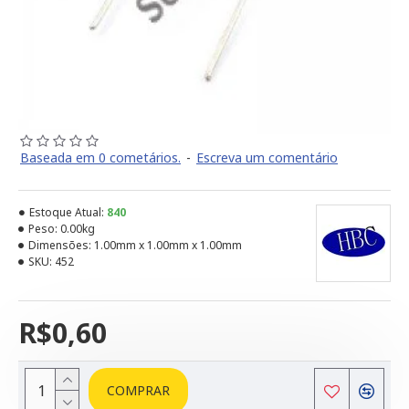
Baseada em 0 cometários.
-
Escreva um comentário
Estoque Atual:
840
Peso:
0.00kg
Dimensões:
1.00mm x 1.00mm x 1.00mm
SKU:
452
R$0,60
COMPRAR