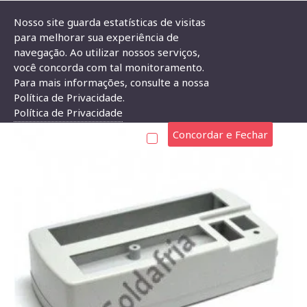
Nosso site guarda estatísticas de visitas
para melhorar sua experiência de
navegação. Ao utilizar nossos serviços,
Caixa Patola PB-560/7 39x75x157 Mm
você concorda com tal monitoramento.
Para mais informações, consulte a nossa
CAIXA PATOLA PB-560/7 39X75X157 MM
Política de Privacidade.
Política de Privacidade
Concordar e Fechar