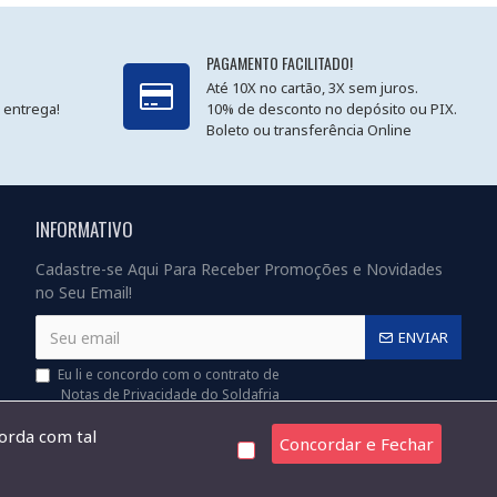
PAGAMENTO FACILITADO!
Até 10X no cartão, 3X sem juros.
 entrega!
10% de desconto no depósito ou PIX.
Boleto ou transferência Online
INFORMATIVO
Cadastre-se Aqui Para Receber Promoções e Novidades
no Seu Email!
ENVIAR
Eu li e concordo com o contrato de
Notas de Privacidade do Soldafria
corda com tal
Concordar e Fechar