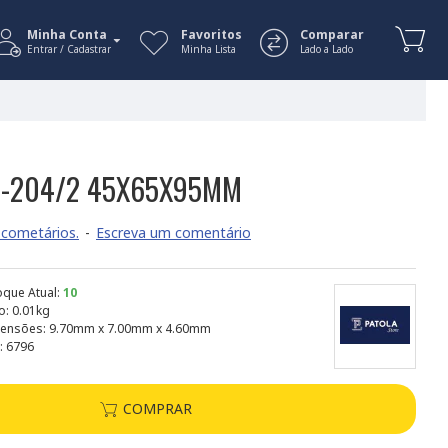
Minha Conta
Favoritos
Comparar
Entrar / Cadastrar
Minha Lista
Lado a Lado
B-204/2 45X65X95MM
cometários.
-
Escreva um comentário
oque Atual:
10
o:
0.01kg
ensões:
9.70mm x 7.00mm x 4.60mm
:
6796
COMPRAR