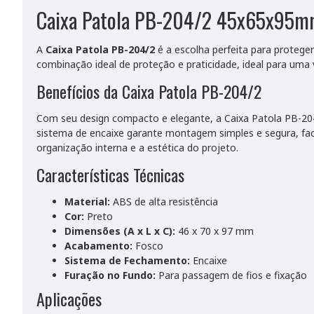
Caixa Patola PB-204/2 45x65x95mm -
A
Caixa Patola PB-204/2
é a escolha perfeita para proteger
combinação ideal de proteção e praticidade, ideal para uma 
Benefícios da Caixa Patola PB-204/2
Com seu design compacto e elegante, a Caixa Patola PB-204
sistema de encaixe garante montagem simples e segura, fac
organização interna e a estética do projeto.
Características Técnicas
Material:
ABS de alta resistência
Cor:
Preto
Dimensões (A x L x C):
46 x 70 x 97 mm
Acabamento:
Fosco
Sistema de Fechamento:
Encaixe
Furação no Fundo:
Para passagem de fios e fixação
Aplicações