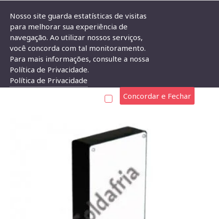
Nosso site guarda estatísticas de visitas
para melhorar sua experiência de
navegação. Ao utilizar nossos serviços,
Caixa Patola PB-114/2 36x97x147
você concorda com tal monitoramento.
Para mais informações, consulte a nossa
CAIXA PATOLA PB-114/2 36X97X147
Política de Privacidade.
Política de Privacidade
Concordar e Fechar