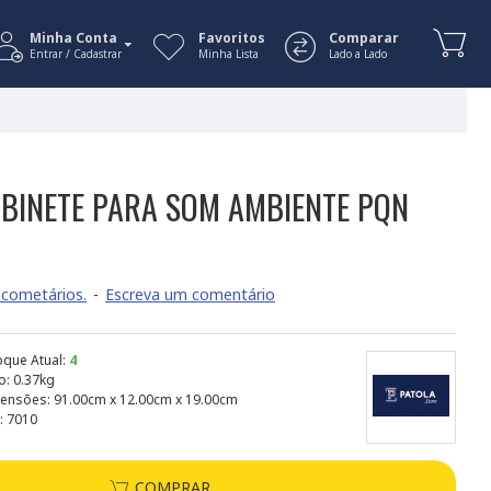
Minha Conta
Favoritos
Comparar
Entrar / Cadastrar
Minha Lista
Lado a Lado
ABINETE PARA SOM AMBIENTE PQN
cometários.
-
Escreva um comentário
oque Atual:
4
o:
0.37kg
ensões:
91.00cm x 12.00cm x 19.00cm
:
7010
COMPRAR