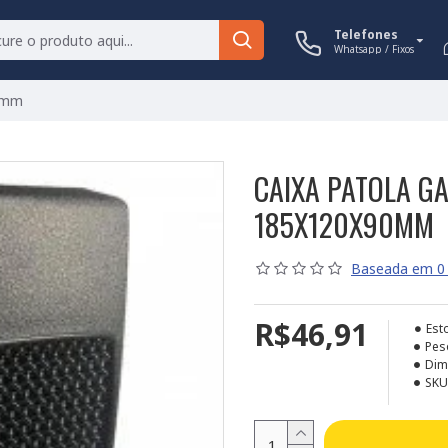
Telefones
Whatsapp / Fixos
90mm
CAIXA PATOLA G
185X120X90MM
Baseada em 0 
R$46,91
Est
Pes
Dim
SKU