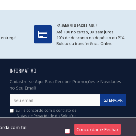
PAGAMENTO FACILITADO!
Até 10X no cartão, 3X sem juros.
 entrega!
10% de desconto no depósito ou PIX.
Boleto ou transferência Online
INFORMATIVO
Cadastre-se Aqui Para Receber Promoções e Novidades
no Seu Email!
ENVIAR
Eu li e concordo com o contrato de
Notas de Privacidade do Soldafria
corda com tal
Concordar e Fechar