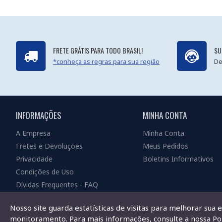
FRETE GRÁTIS PARA TODO BRASIL!
SU
*conheça as regras para sua região
De
INFORMAÇÕES
MINHA CONTA
A Empresa
Minha Conta
Fretes e Devoluções
Meus Pedidos
Privacidade
Boletins Informativos
Condições de Uso
Dívidas Frequentes - FAQ
Nosso site guarda estatísticas de visitas para melhorar sua 
monitoramento. Para mais informações, consulte a nossa Pol