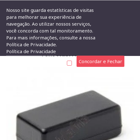
Nosso site guarda estatísticas de visitas
para melhorar sua experiência de
navegação. Ao utilizar nossos serviços,
Caixa Patola CF-110/9 34x51x124mm Com Furo Para Passa Fio
você concorda com tal monitoramento.
Para mais informações, consulte a nossa
CAIXA PATOLA CF-110/9 34X51X124MM COM
Política de Privacidade.
Política de Privacidade
FURO PARA PASSA FIO
Concordar e Fechar