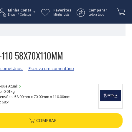
Minha Conta
Favoritos
Comparar
Entrar / Cadastrar
Minha Lista
Lado a Lado
F-110 58X70X110MM
cometários.
-
Escreva um comentário
oque Atual:
5
o:
0.01kg
ensões:
58.00mm x 70.00mm x 110.00mm
:
6851
COMPRAR