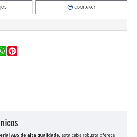
EJOS
COMPARAR
n
ail
WhatsApp
Pinterest
ônicos
rial ABS de alta qualidade
, esta caixa robusta oferece