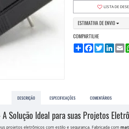
LISTA DE DES
ESTIMATIVA DE ENVIO
COMPARTILHE
Compartilhar
Facebook
Twitter
LinkedI
Em
DESCRIÇÃO
ESPECIFICAÇÕES
COMENTÁRIOS
 Solução Ideal para suas Projetos Eletr
eus projetos eletrônicos com estilo e segurança. Fabricada com
mate