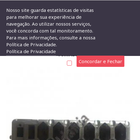
Nosso site guarda estatísticas de visitas
para melhorar sua experiência de
navegação. Ao utilizar nossos serviços,
Caixa de Plástico Para Filtro de Linha com 5 Tomadas
você concorda com tal monitoramento.
Para mais informações, consulte a nossa
CAIXA DE PLÁSTICO PARA FILTRO DE LINHA COM 5
Política de Privacidade.
Política de Privacidade
TOMADAS
Concordar e Fechar