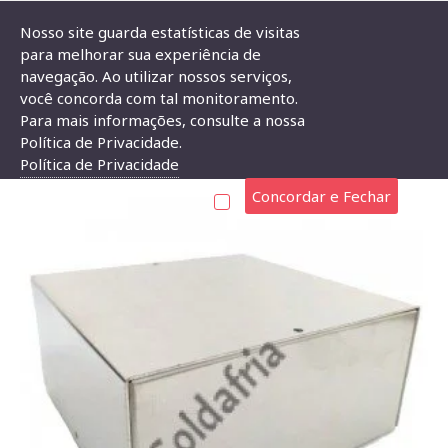
Nosso site guarda estatísticas de visitas
para melhorar sua experiência de
navegação. Ao utilizar nossos serviços,
Caixa De Alumínio CA-61313 60X130X130mm
você concorda com tal monitoramento.
Para mais informações, consulte a nossa
CAIXA DE ALUMÍNIO CA-61313 60X130X130MM
Política de Privacidade.
Política de Privacidade
Concordar e Fechar