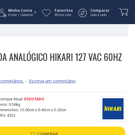
Minha Conta
Favoritos
Comparar
Entrar / Cadastrar
Minha Lista
Lado a Lado
DA ANALÓGICO HIKARI 127 VAC 60HZ
cometários.
-
Escreva um comentário
Estoque Atual:
ESGOTADO
Peso:
0.56kg
Dimensões:
15.00cm x 9.40cm x 5.20cm
SKU:
4252
COMPRAR