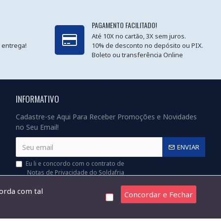
PAGAMENTO FACILITADO!
Até 10X no cartão, 3X sem juros.
 entrega!
10% de desconto no depósito ou PIX.
Boleto ou transferência Online
INFORMATIVO
Cadastre-se Aqui Para Receber Promoções e Novidades
no Seu Email!
ENVIAR
Eu li e concordo com o contrato de
Notas de Privacidade do Soldafria
corda com tal
Concordar e Fechar