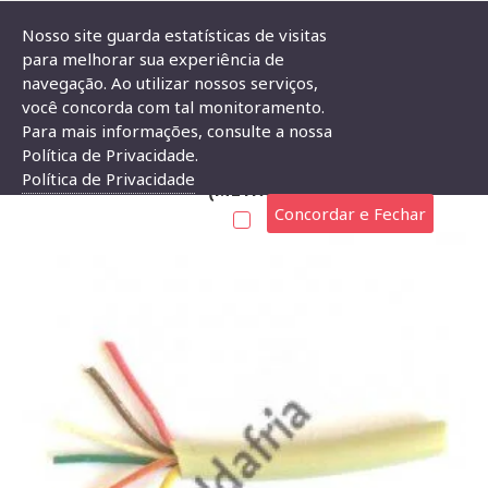
Nosso site guarda estatísticas de visitas
para melhorar sua experiência de
navegação. Ao utilizar nossos serviços,
Cabo Manga 5 Vias 26AWG Sem Blindagem (metro)
você concorda com tal monitoramento.
Para mais informações, consulte a nossa
CABO MANGA 5 VIAS 26AWG SEM BLINDAGEM
Política de Privacidade.
Política de Privacidade
(METRO)
Concordar e Fechar