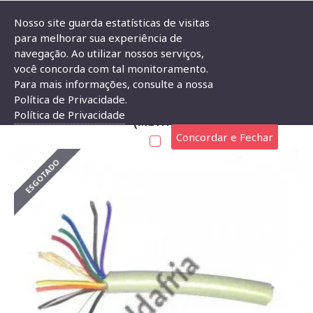
Nosso site guarda estatísticas de visitas
para melhorar sua experiência de
navegação. Ao utilizar nossos serviços,
Cabo Manga 15 Vias 26AWG Sem Blindagem (metro)
você concorda com tal monitoramento.
Para mais informações, consulte a nossa
CABO MANGA 15 VIAS 26AWG SEM BLINDAGEM
Política de Privacidade.
Política de Privacidade
(METRO)
Concordar e Fechar
ESGOTADO