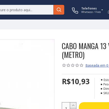
Telefones
Whatsapp / Fixos
CABO MANGA 13 
(METRO)
Baseada em 0 
R$10,93
Est
Pes
Dim
SKU