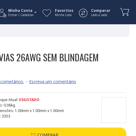
Minha Conta
Favoritos
Comparar
Entrar / Cadastrar
Minha Lista
Lado a Lado
VIAS 26AWG SEM BLINDAGEM
cometários.
-
Escreva um comentário
oque Atual:
ESGOTADO
o:
0.06kg
ensões:
1.00mm x 1.00mm x 1.00mm
:
3353
COMPRAR