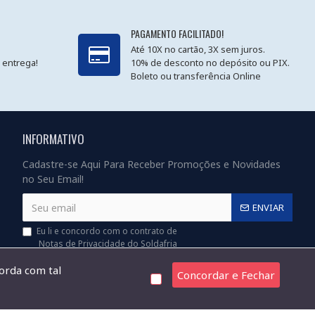
PAGAMENTO FACILITADO!
Até 10X no cartão, 3X sem juros.
 entrega!
10% de desconto no depósito ou PIX.
Boleto ou transferência Online
INFORMATIVO
Cadastre-se Aqui Para Receber Promoções e Novidades
no Seu Email!
ENVIAR
Eu li e concordo com o contrato de
Notas de Privacidade do Soldafria
corda com tal
Concordar e Fechar