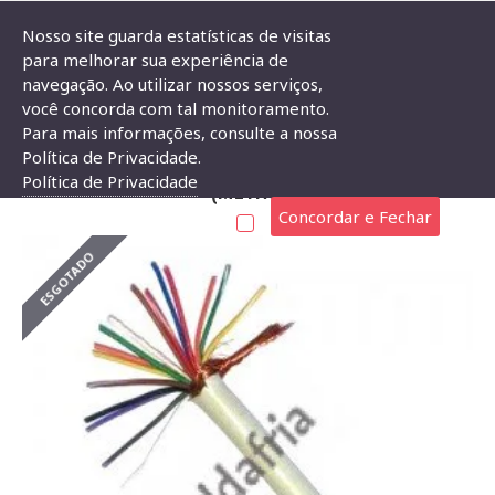
Nosso site guarda estatísticas de visitas
para melhorar sua experiência de
navegação. Ao utilizar nossos serviços,
Cabo Manga 11 Vias 26AWG Com Blindagem (metro)
você concorda com tal monitoramento.
Para mais informações, consulte a nossa
CABO MANGA 11 VIAS 26AWG COM BLINDAGEM
Política de Privacidade.
Política de Privacidade
(METRO)
Concordar e Fechar
ESGOTADO