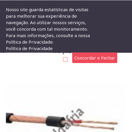
Nosso site guarda estatísticas de visitas
para melhorar sua experiência de
navegação. Ao utilizar nossos serviços,
Cabo Blindado Estéreo 2 Vias 2x0,32mm 22 AWG (metro)
você concorda com tal monitoramento.
Para mais informações, consulte a nossa
CABO BLINDADO ESTÉREO 2 VIAS 2X0,32MM 22
Política de Privacidade.
Política de Privacidade
AWG (METRO)
Concordar e Fechar