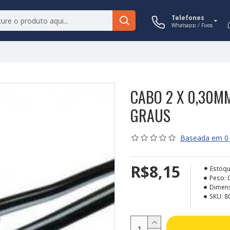
Telefones
Whatsapp / Fixos
CABO 2 X 0,30MM
GRAUS
Baseada em 0 
R$8,15
Estoqu
Peso:
Dimen
SKU:
8