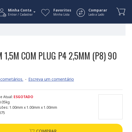
Minha Conta
Favoritos
Comparar
Entrar / Cadastrar
Minha Lista
Lado a Lado
 1,5M COM PLUG P4 2,5MM (P8) 90
cometários.
-
Escreva um comentário
e Atual:
ESGOTADO
0.05kg
sões:
1.00mm x 1.00mm x 1.00mm
075
COMPRAR