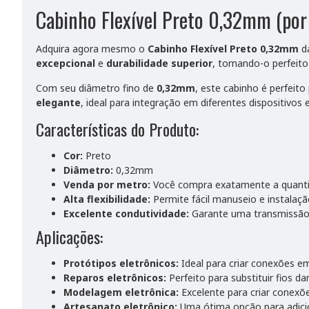
Cabinho Flexível Preto 0,32mm (por
Adquira agora mesmo o
Cabinho Flexível Preto 0,32mm
da
excepcional
e
durabilidade superior
, tornando-o perfeit
Com seu diâmetro fino de
0,32mm
, este cabinho é perfeit
elegante
, ideal para integração em diferentes dispositivos 
Características do Produto:
Cor:
Preto
Diâmetro:
0,32mm
Venda por metro:
Você compra exatamente a quantid
Alta flexibilidade:
Permite fácil manuseio e instalaç
Excelente condutividade:
Garante uma transmissão de
Aplicações:
Protótipos eletrônicos:
Ideal para criar conexões e
Reparos eletrônicos:
Perfeito para substituir fios d
Modelagem eletrônica:
Excelente para criar conexõ
Artesanato eletrônico:
Uma ótima opção para adicio