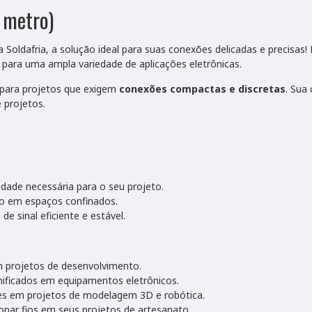
 metro)
 Soldafria, a solução ideal para suas conexões delicadas e precisas! 
o para uma ampla variedade de aplicações eletrônicas.
o para projetos que exigem
conexões compactas e discretas
. Sua
e projetos.
ade necessária para o seu projeto.
ão em espaços confinados.
 sinal eficiente e estável.
m projetos de desenvolvimento.
anificados em equipamentos eletrônicos.
es em projetos de modelagem 3D e robótica.
nar fios em seus projetos de artesanato.