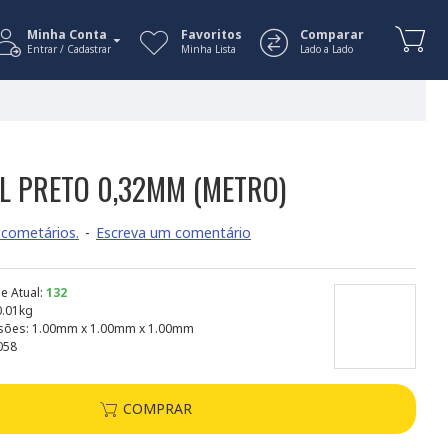
Minha Conta
Favoritos
Comparar
Entrar / Cadastrar
Minha Lista
Lado a Lado
EL PRETO 0,32MM (METRO)
cometários.
-
Escreva um comentário
e Atual:
132
0.01kg
sões:
1.00mm x 1.00mm x 1.00mm
058
COMPRAR