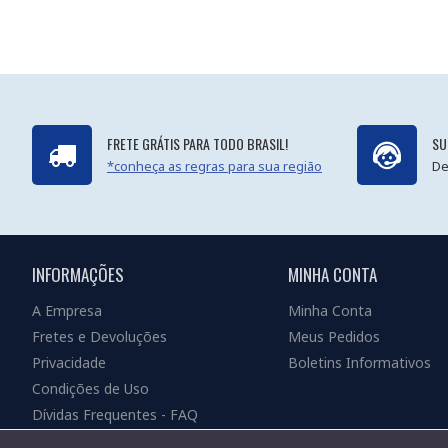
FRETE GRÁTIS PARA TODO BRASIL!
SU
*conheça as regras para sua região
De
INFORMAÇÕES
MINHA CONTA
A Empresa
Minha Conta
Fretes e Devoluções
Meus Pedidos
Privacidade
Boletins Informativos
Condições de Uso
Dívidas Frequentes - FAQ