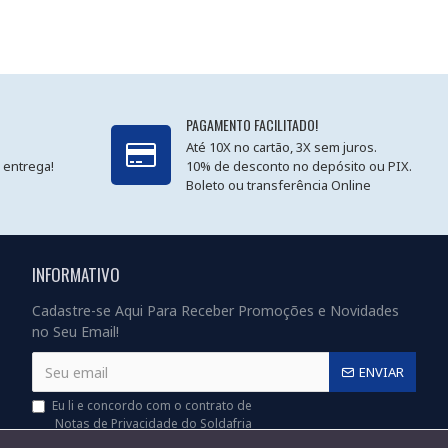
PAGAMENTO FACILITADO!
Até 10X no cartão, 3X sem juros.
 entrega!
10% de desconto no depósito ou PIX.
Boleto ou transferência Online
INFORMATIVO
Cadastre-se Aqui Para Receber Promoções e Novidades
no Seu Email!
ENVIAR
Eu li e concordo com o contrato de
Notas de Privacidade do Soldafria