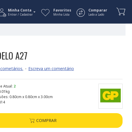
Minha Conta
Favoritos
Comparar
Entrar / Cadastrar
Minha Lista
Lado a Lado
DELO A27
cometários.
-
Escreva um comentário
e Atual:
2
0.01kg
sões:
0.80cm x 0.80cm x 3.00cm
814
COMPRAR