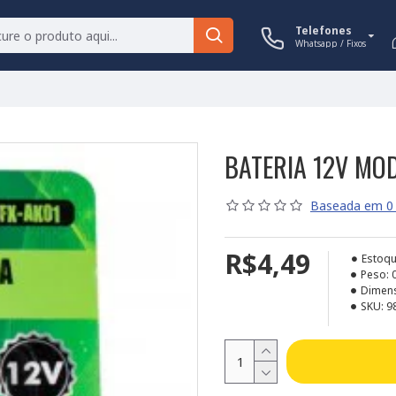
Telefones
Whatsapp / Fixos
BATERIA 12V MO
Baseada em 0 
R$4,49
Estoqu
Peso:
Dimen
SKU:
9