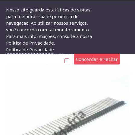
Nosso site guarda estatísticas de visitas
para melhorar sua experiência de
navegação. Ao utilizar nossos serviços,
Barra De Pinos 1x40 Vias 20mm 180 Graus 1 Lado Passo 2,54mm
você concorda com tal monitoramento.
Para mais informações, consulte a nossa
BARRA DE PINOS 1X40 VIAS 20MM 180 GRAUS 1
Política de Privacidade.
Política de Privacidade
LADO PASSO 2,54MM
Concordar e Fechar