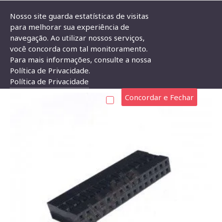
Nosso site guarda estatísticas de visitas
para melhorar sua experiência de
navegação. Ao utilizar nossos serviços,
Alojamento Para Conector Modu Duplo 15x2
você concorda com tal monitoramento.
Para mais informações, consulte a nossa
ALOJAMENTO PARA CONECTOR MODU DUPLO 15X2
Política de Privacidade.
Política de Privacidade
Concordar e Fechar