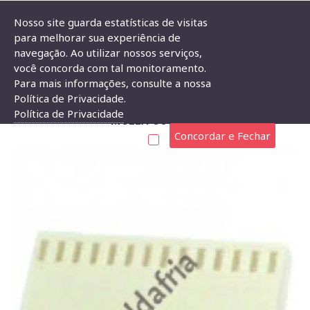
Nosso site guarda estatísticas de visitas
para melhorar sua experiência de
navegação. Ao utilizar nossos serviços,
Alojamento Para Conector KK 15 Vias Tipo Molex 5051-15
você concorda com tal monitoramento.
Para mais informações, consulte a nossa
ALOJAMENTO PARA CONECTOR KK 15 VIAS TIPO
Política de Privacidade.
Política de Privacidade
MOLEX 5051-15
Concordar e Fechar