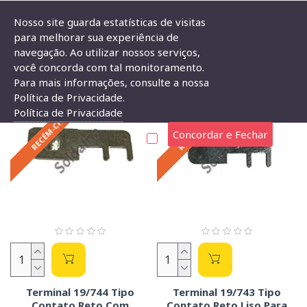
Nosso site guarda estatísticas de visitas
para melhorar sua experiência de
Soldafria:
navegação. Ao utilizar nossos serviços,
RECÉM-CHEGADOS
você concorda com tal monitoramento.
Componentes
Para mais informações, consulte a nossa
Eletrônicos,
Política de Privacidade.
RECÉM-CHEGADOS
RECÉM-CHEGADOS
Política de Privacidade
Arduino,
Concordar e Fechar
Eletrônica
em
geral
Terminal 19/744 Tipo
Terminal 19/743 Tipo
Contato Reto Com
Contato Reto Liso Para